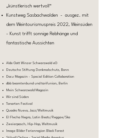
„künstlerisch wertvoll“
Kunstweg Sasbachwalden - ausgez. mit
dem Weintourismuspreis 2022, Weinsüden
- Kunst trifft sonnige Rebhänge und
fantastische Aussichten
Alde Gott Winzer Schwarzwald eG
Deutsche Stiftung Denkmalschutz, Bonn
Docu Magazin - Special Edition Collaboration
dbb beamtenbund und tarifunion, Berlin
Mein Schwarzwald Magazin
Wir sind Süden
Tonarten Festival
Quadro Nuevo, Jazz/Weltmusik
El Flecha Negra, Latin Beats/Reggae/Ska
Zweierpasch, Hip-Hop, Weltmusik
Image Bilder Ferienregion Black Forest
Stilvoll Online - Social Media Agentur