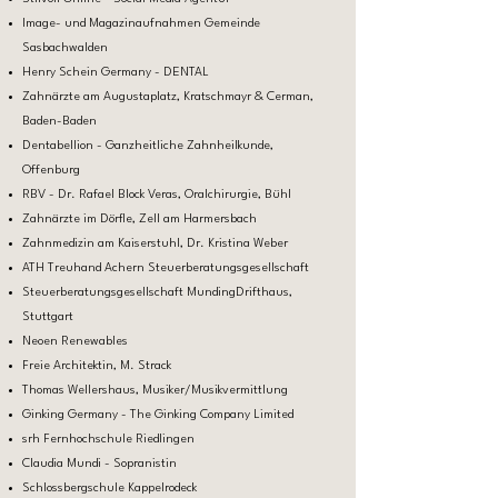
Image- und Magazinaufnahmen Gemeinde
Sasbachwalden
Henry Schein Germany - DENTAL
Zahnärzte am Augustaplatz, Kratschmayr & Cerman,
Baden-Baden
Dentabellion - Ganzheitliche Zahnheilkunde,
Offenburg
RBV - Dr. Rafael Block Veras, Oralchirurgie, Bühl
Zahnärzte im Dörfle, Zell am Harmersbach
Zahnmedizin am Kaiserstuhl, Dr. Kristina Weber
ATH Treuhand Achern Steuerberatungsgesellschaft
Steuerberatungsgesellschaft MundingDrifthaus,
Stuttgart
Neoen Renewables
Freie Architektin, M. Strack
Thomas Wellershaus, Musiker/Musikvermittlung
Ginking Germany - The Ginking Company Limited
srh Fernhochschule Riedlingen
Claudia Mundi - Sopranistin
Schlossbergschule Kappelrodeck