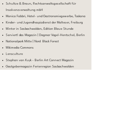
Schultze & Braun, Rechtsanwalts­gesellschaft für
Insolvenzverwaltung mbH
Monica Fabbri, Hotel- und Gastronomiegewerbe, Toskana
Kinder- und Jugendhospizdienst der Malteser, Freiburg
Winter in Sasbachwalden, Edition Blaue Stunde
Serviert! das Magazin | Dagmar Vogel-Hentschel, Berlin
Nationalpark Mitte | Nord Black Forest
Wikimedia Commons
Lensculture
Stephan van Kuyk - Berlin Art Connect Magazin
Gastgebermagazin Ferienregion Sasbachwalden
Presse divers Imagebilder
und viele weitere
KONTAKT AUFNEHMEN