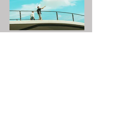
Photography is a reality so subtle
that it becomes more real than
reality itself.
Albert Stieglitz
für mehr Inspiration folgt mir
gerne auf meinem Instagram
Account
#street & #urban